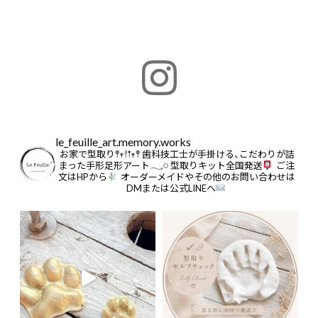
le_feuille_art.memory.works
お家で型取り𖤣𖥧𖥣𖡡𖥧𖤣
歯科技工士が手掛ける、こだわりが詰
まった手形足形アート𓂃𓈒𓏸
型取りキット全国発送
ご注
文はHPから
オーダーメイドやその他のお問い合わせは
DMまたは公式LINEへ