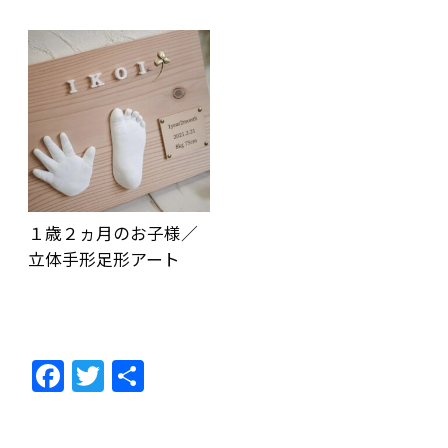
１歳２ヵ月のお子様／
立体手形足形アート
F
T
共
ac
w
有
e
itt