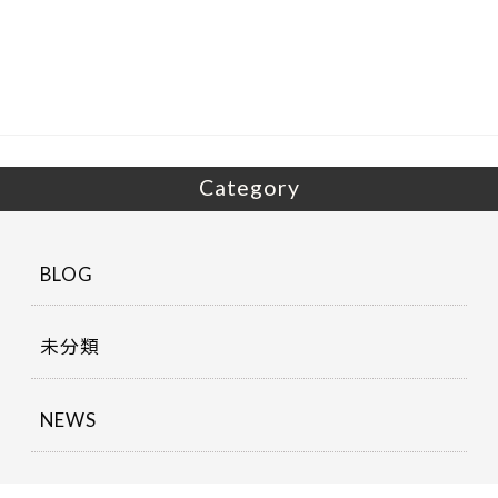
b
er
o
o
k
Category
BLOG
未分類
NEWS