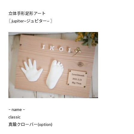
立体手形足形アート
〖
jupiter~ジュピター
~
〗
– name –
classic
真鍮クローバー(option)