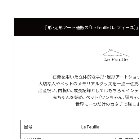
手形・足形アート通販の「Le Feuille（レ フィー
石膏を用いた立体的な手形・足形アートショップ「Le
大切な人やペットのメモリアルグッズを一点一点真
出産祝い、内祝い、成長記録としてはもちろんイン
赤ちゃんを始め、ペット（ワンちゃん、猫ちゃ
世界に一つだけのカタチで残し
屋号
Le Feuille