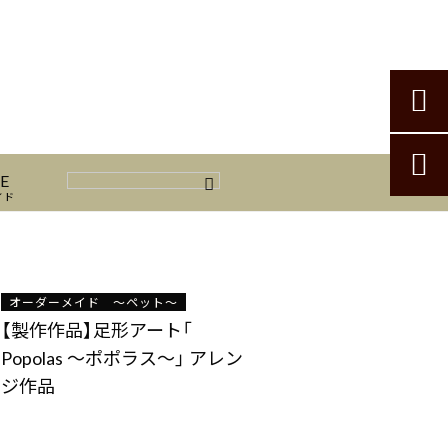


E
イド
オーダーメイド 〜ペット〜
【製作作品】足形アート「
Popolas 〜ポポラス〜」 アレン
ジ作品