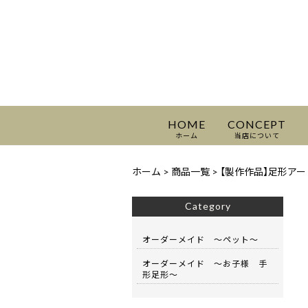
HOME
CONCEPT
ホーム
当店について
ホーム
>
商品一覧
>
【製作作品】足形アート
Category
オーダーメイド 〜ペット〜
オーダーメイド 〜お子様 手
形足形〜