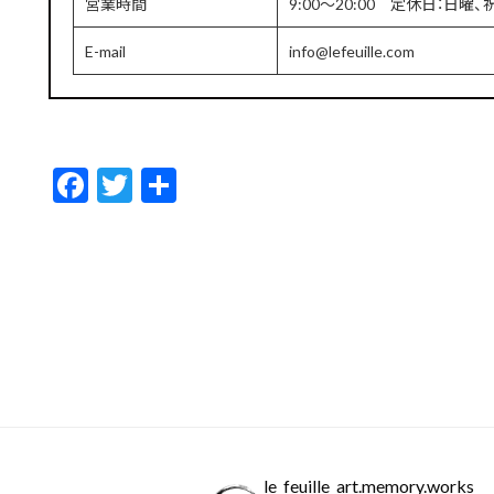
営業時間
9:00〜20:00 定休日：日曜、
E-mail
info@lefeuille.com
F
T
共
ac
w
有
e
itt
b
er
o
o
k
le_feuille_art.memory.works