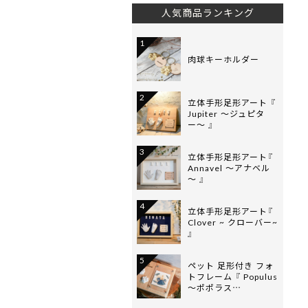
人気商品ランキング
1
肉球キーホルダー
2
立体手形足形アート 『
Jupiter 〜ジュピタ
ー〜 』
3
立体手形足形アート『
Annavel 〜アナベル
〜 』
4
立体手形足形アート『
Clover ~ クローバー~
』
5
ペット 足形付き フォ
トフレーム 『 Populus
〜ポポラス…