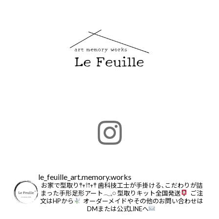
le_feuille_art.memory.works
お家で型取り𖤣𖥧𖥣𖡡𖥧𖤣
歯科技工士が手掛ける、こだわりが詰
まった手形足形アート𓂃𓈒𓏸
型取りキット全国発送
ご注
文はHPから
オーダーメイドやその他のお問い合わせは
DMまたは公式LINEへ