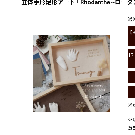
立体手形足形アート『 Rhodanthe ~ローダ
通
【
【
※
※
意