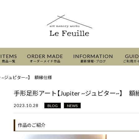
ITEMS
ORDER MADE
INFORMATION
GUID
商品一覧
オーダーメイド作品
最新情報・ブログ
ご利用ガ
er ~ジュピター~】 額縁仕様
手形足形アート【Jupiter ~ジュピター~】 
2023.10.28
BLOG
NEWS
作品のご紹介