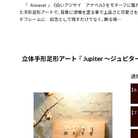
『 Annavel 』 《白いアジサイ アナベル》をモチーフに
た手形足形アートで、背景に漆喰を塗る事で上品さと可愛さ
ドフレームに 記念として残すだけでなく、飾る場…
立体手形足形アート 『 Jupiter 〜ジュピタ
通
【
【