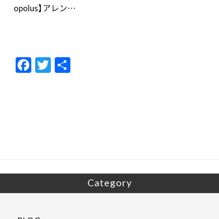
opolus】アレン…
F
T
共
ac
w
有
e
itt
b
er
o
o
k
Category