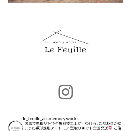
le_feuille_art.memory.works
お家で型取り𖤣𖥧𖥣𖡡𖥧𖤣
歯科技工士が手掛ける、こだわりが詰
まった手形足形アート𓂃𓈒𓏸
型取りキット全国発送
ご注