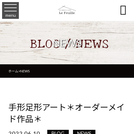

menu
NEWS
ホーム
>
NEWS
手形足形アート＊オーダーメイ
ド作品＊
2022.06.10
BLOG
NEWS