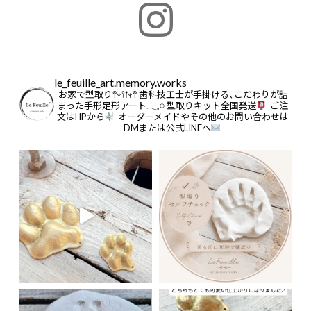
le_feuille_art.memory.works
お家で型取り𖤣𖥧𖥣𖡡𖥧𖤣
歯科技工士が手掛ける、こだわりが詰
まった手形足形アート𓂃𓈒𓏸
型取りキット全国発送
ご注
文はHPから
オーダーメイドやその他のお問い合わせは
DMまたは公式LINEへ